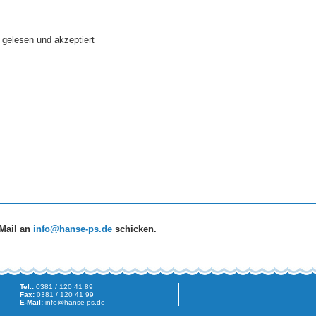
gelesen und akzeptiert
 Mail an
info@hanse-ps.de
schicken.
Tel.:
0381 / 120 41 89
Fax:
0381 / 120 41 99
E-Mail:
info@hanse-ps.de